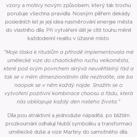
vzory a motivy novým způsobem, který tak trochu
porušuje všechna pravidla. Nosným pilířem dekády
posledních let je její idea nasměrování energie města
do vlastního díla. Při vytváření děl je cítit touhu měnit
každodenní realitu v úžasné místo.
"Moje láska k rituálům a přírodě implementovala mé
umělecké vize do chaotického ruchu velkoměsta,
které pod svým povrchem skrývá neuvěřitelný řád a
tak se v mém dimenzionálním díle neztratíte, ale ba
naopak se v něm každý najde. Snažím se o
vytvoření pozitivní kombinace chaosu a řádu, která
nás obklopuje každý den našeho života."
Díla jsou atraktivní a jednoduše nápaditá, po bližším
prozkoumání odhalují hlubší symboliku a transformaci
umělecké duše a vize Martiny do samotného díla.