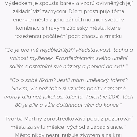
Výsledkem je spousta barev a vzorů ovlivněných její
základní vizí zachycení. Dílem prostupuje téma
energie města a jeho zářících nočních světel v
kombinaci s hravými záblesky města, které
rozeženou počáteční pocit chaosu a zmatku.
"Co je pro mě nejdůležitější? Představivost, touha a
volnost myšlenek. Prostřednictvím svého umění
sdílím s ostatními své názory a pohled na svět."
"Co o sobě říkám? Jestli mám umělecký talent?
Nevím, víc než toho si užívám pocitu samotné
tvorby díla než jakéhosi talentu. Talent je 20%, těch
80 je píle a vůle dotáhnout věci do konce."
Tvorba Martiny zprostředkovává pocit z pozorování
města za svitu měsíce, východ a západ slunce. "
Město nikdy nespí, pulzuje životem a na kraji